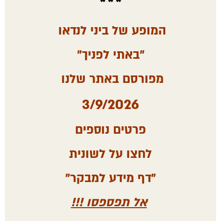
***
מתחמי התכנסות בכל תצורה , ארוחות מגוונות
במגוון תפריטים ובתקציבים שונים , ​משחקי אתגר ,
מגוון פעילויות גיבוש , ובלוקיישין הכי הכי . על אם
המופע של ביני לנדאו
הדרך בין ת"א לירושליים - פארק מיני ישראל
בלטרון ​
"באתי לפניך"
מפורסם באתר שלנו
3/9/2026
פרטים נוספים
לחצו על לשונית
"דף מידע למבקר"
אל תפספסו !!!