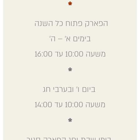
*
הפארק פתוח כל השנה
קבוצות וכנסים
בימים א' – ה'
​קבוצות מאורגנות מעל 20 איש , מתחמי התכנסות
בכל תצורה נדרשת , ארוחות וכיבוד במגוון
משעה 10:00 עד 16:00
תפריטים במהלך הכנס - יחס אישי - טל' 1700-
559-559 daliag@minisrael.co.il
*
ביום ו' ובערבי חג
משעה 10:00 עד 14:00
*